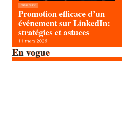
ENTREPRISE
Promotion efficace d’un
événement sur LinkedIn:
stratégies et astuces
11 mars 2026
En vogue
Conseils pour s’habiller en
vacances à la montagne en été
Contact
Mentions Légales
Sitemap
HOBBIES