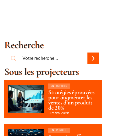
Recherche
Sous les projecteurs
ENTREPRISE
Stratégies éprouvées
pour augmenter les
ventes d’un produit
de 20%
11 mars 2026
ENTREPRISE