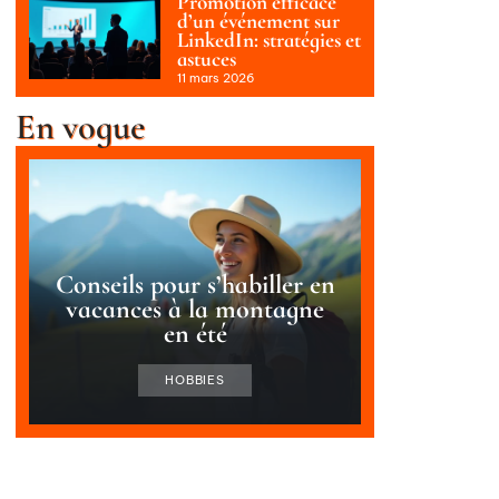
Promotion efficace
d’un événement sur
LinkedIn: stratégies et
astuces
11 mars 2026
En vogue
Conseils pour s’habiller en
vacances à la montagne
en été
HOBBIES