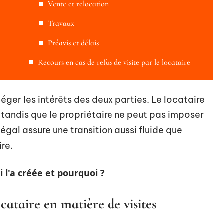
Vente et relocation
Travaux
Préavis et délais
Recours en cas de refus de visite par le locataire
ger les intérêts des deux parties. Le locataire
, tandis que le propriétaire ne peut pas imposer
égal assure une transition aussi fluide que
re.
ui l'a créée et pourquoi ?
ocataire en matière de visites