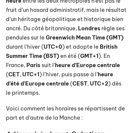
heure
entre les deux métropoles n’est pas le
fruit d’un hasard administratif, mais le résultat
d’un héritage géopolitique et historique bien
ancré. Du côté britannique,
Londres
règle ses
pendules sur le
Greenwich Mean Time (GMT)
durant l’hiver (
UTC+0
) et adopte le
British
Summer Time (BST)
en été (
GMT+1
). En
France,
Paris
suit l’
heure d’Europe centrale
(
CET
,
UTC+1
) l’hiver, puis passe à l’
heure
d’été d’Europe centrale
(
CEST
,
UTC+2
) dès
le printemps.
Voici comment les horaires se répartissent de
part et d’autre de la Manche :