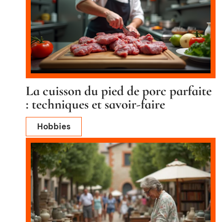
La cuisson du pied de porc parfaite
: techniques et savoir-faire
Hobbies