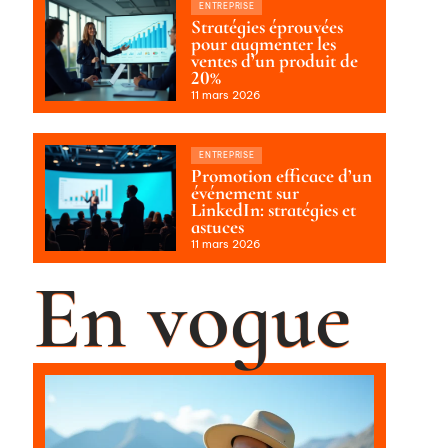
ENTREPRISE
Stratégies éprouvées
pour augmenter les
ventes d’un produit de
20%
11 mars 2026
ENTREPRISE
Promotion efficace d’un
événement sur
LinkedIn: stratégies et
astuces
11 mars 2026
En vogue