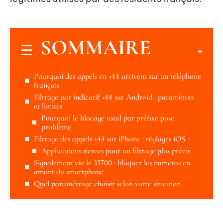
SOMMAIRE
Pourquoi des appels en +44 arrivent sur un téléphone
français
Filtrage par indicatif +44 sur Android : paramètres
et limites
Pourquoi le blocage total par préfixe pose
problème
Filtrage des appels +44 sur iPhone : réglages iOS
Applications tierces pour un filtrage plus précis
Signalement via le 33700 : bloquer les numéros en
amont du smartphone
Quel paramétrage choisir selon votre situation