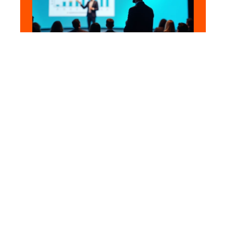
ENTREPRISE
Promotion efficace d’un
événement sur LinkedIn:
stratégies et astuces
11 mars 2026
En vogue