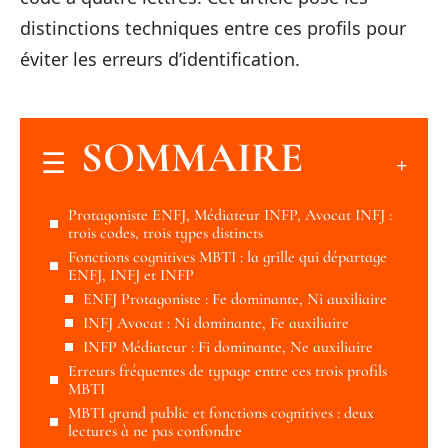
distinctions techniques entre ces profils pour
éviter les erreurs d’identification.
SOMMAIRE
Protagoniste ENFJ, Médiateur INFP, Avocat INFJ :
trois codes, trois types distincts
Fonctions cognitives MBTI : la grille qui départage
ENFJ, INFJ et INFP
ENFJ Protagoniste : Fe dominante, Ni auxiliaire
INFJ Avocat : Ni dominante, Fe auxiliaire
INFP Médiateur : Fi dominante, Ne auxiliaire
Erreurs fréquentes de typage entre ces trois profils
MBTI
MBTI grand public et fonctions cognitives : deux
lectures à ne pas confondre