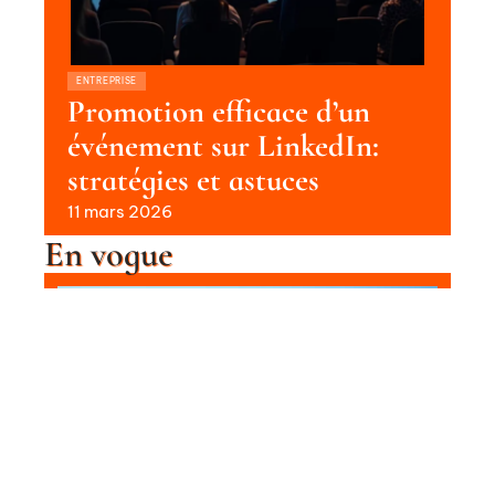
ENTREPRISE
Promotion efficace d’un
événement sur LinkedIn:
stratégies et astuces
11 mars 2026
En vogue
Conseils pour s’habiller en