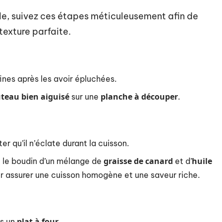
ole, suivez ces étapes méticuleusement afin de
texture parfaite.
ines après les avoir épluchées.
teau bien aiguisé
planche à découper
sur une
.
er qu’il n’éclate durant la cuisson.
graisse de canard
huile
 le boudin d’un mélange de
et d’
r assurer une cuisson homogène et une saveur riche.
plat à four
s un
.