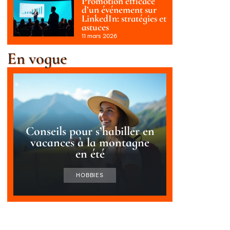
Promotion efficace
d’un événement sur
LinkedIn: stratégies et
astuces
11 mars 2026
En vogue
Conseils pour s’habiller en
vacances à la montagne
en été
HOBBIES