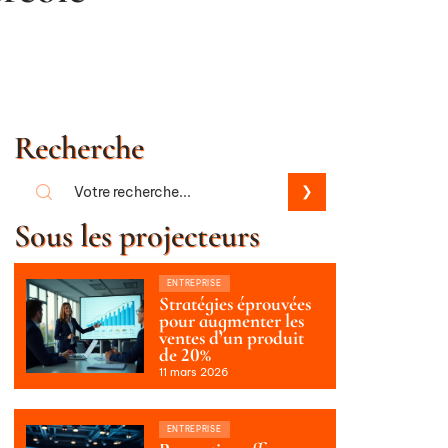
Recherche
Sous les projecteurs
ENTREPRISE
Stratégies éprouvées
pour augmenter les
ventes d’un produit
de 20%
11 mars 2026
ENTREPRISE