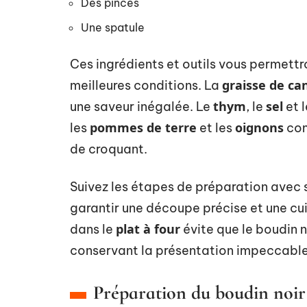
Des pinces
Une spatule
Ces ingrédients et outils vous permettr
graisse de ca
meilleures conditions. La
thym
sel
une saveur inégalée. Le
, le
et 
pommes de terre
oignons
les
et les
com
de croquant.
Suivez les étapes de préparation avec so
garantir une découpe précise et une cu
plat à four
dans le
évite que le boudin n
conservant la présentation impeccable 
Préparation du boudin noir