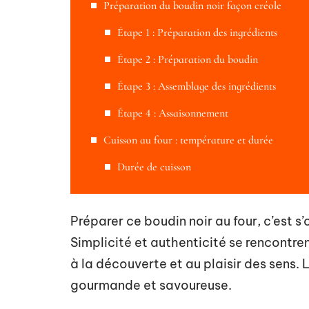
Préparation du boudin noir façon créole
Étape 1 : Préparation des ingrédients
Étape 2 : Préparation du boudin
Étape 3 : Assemblage des ingrédients
Étape 4 : Assaisonnement
Cuisson au four : température et durée
Durée de cuisson
Préparer ce boudin noir au four, c’est s’
Simplicité et authenticité se rencontr
à la découverte et au plaisir des sens.
gourmande et savoureuse.