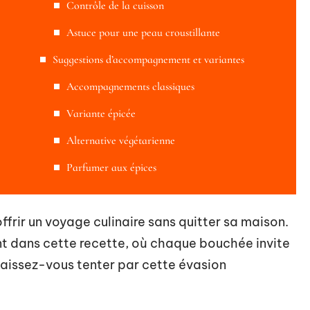
Contrôle de la cuisson
Astuce pour une peau croustillante
Suggestions d’accompagnement et variantes
Accompagnements classiques
Variante épicée
Alternative végétarienne
Parfumer aux épices
offrir un voyage culinaire sans quitter sa maison.
ent dans cette recette, où chaque bouchée invite
 Laissez-vous tenter par cette évasion