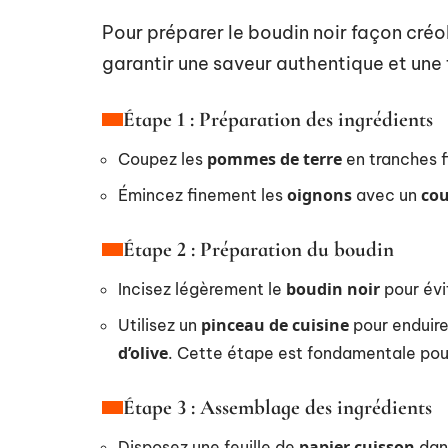
Pour préparer le boudin noir façon cré
garantir une saveur authentique et une 
Étape 1 : Préparation des ingrédients
pommes de terre
Coupez les
en tranches f
oignons
cou
Émincez finement les
avec un
Étape 2 : Préparation du boudin
boudin noir
Incisez légèrement le
pour évit
pinceau de cuisine
Utilisez un
pour enduire
d’olive
. Cette étape est fondamentale pou
Étape 3 : Assemblage des ingrédients
papier cuisson
Disposez une feuille de
dan