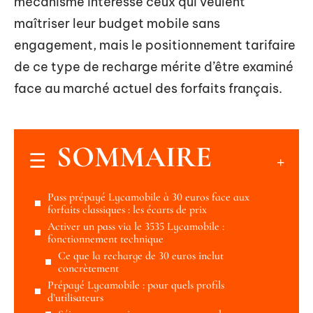
mécanisme intéresse ceux qui veulent
maîtriser leur budget mobile sans
engagement, mais le positionnement tarifaire
de ce type de recharge mérite d’être examiné
face au marché actuel des forfaits français.
SOMMAIRE
Pass prépayé Lycamobile à 30 euros face aux
forfaits classiques : les écarts de prix
Activer un pass via le 3535 Lycamobile :
fonctionnement technique
Ce que la recharge de 30 euros inclut
concrètement
Prépayé Lycamobile : pour quels profils
d’utilisateurs